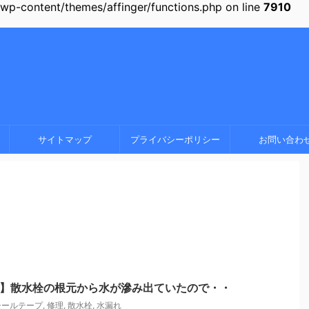
-content/themes/affinger/functions.php on line
7910
サイトマップ
プライバシーポリシー
お問い合わ
理】散水栓の根元から水が滲み出ていたので・・
シールテープ
,
修理
,
散水栓
,
水漏れ