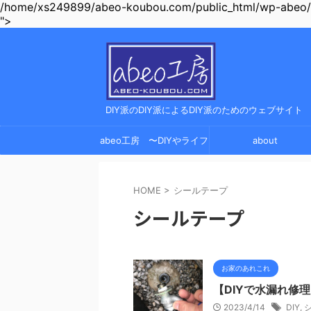
/home/xs249899/abeo-koubou.com/public_html/wp-abeo/wp
">
DIY派のDIY派によるDIY派のためのウェブサイト
abeo工房 〜DIYやライフ
about
ハック、ガジェットレビュ
HOME
>
シールテープ
ーの情報サイト〜
シールテープ
お家のあれこれ
【DIYで水漏れ修
2023/4/14
DIY
,