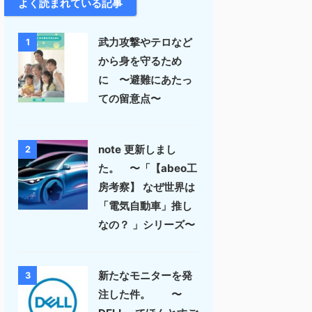
よく読まれている記事
武力攻撃やテロなど
1
から身を守るため
に 〜避難にあたっ
ての留意点〜
note 更新しまし
2
た。 〜「【abeo工
房考察】 なぜ世界は
「電気自動車」推し
なの？ 」シリーズ〜
新たなモニターを発
3
注した件。 〜