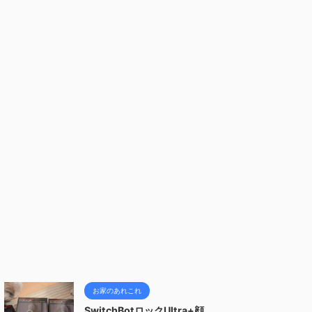
お家のあれこれ
SwitchBotロックUltra+顔