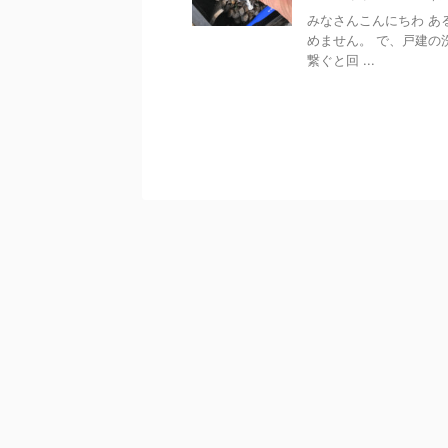
みなさんこんにちわ あ
めません。 で、戸建の
繋ぐと回 ...