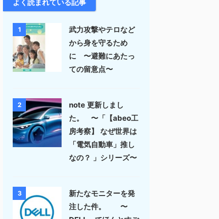
よく読まれている記事
武力攻撃やテロなど
1
から身を守るため
に 〜避難にあたっ
ての留意点〜
note 更新しまし
2
た。 〜「【abeo工
房考察】 なぜ世界は
「電気自動車」推し
なの？ 」シリーズ〜
新たなモニターを発
3
注した件。 〜