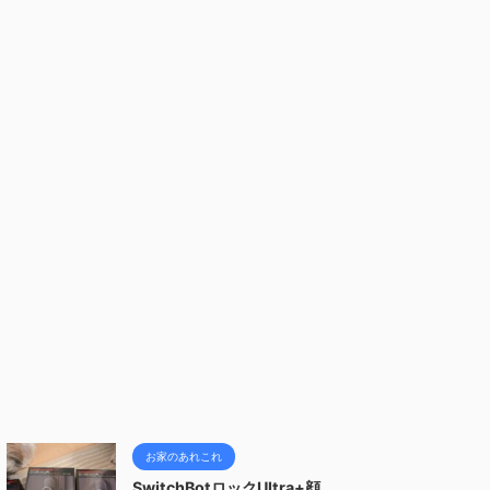
お家のあれこれ
SwitchBotロックUltra+顔