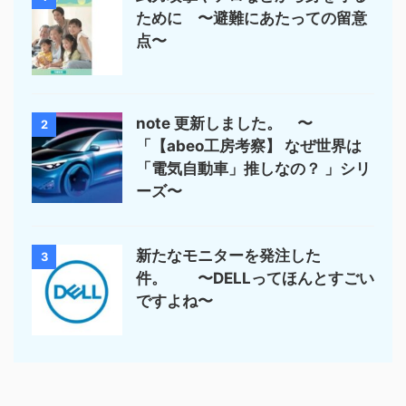
ために 〜避難にあたっての留意
点〜
note 更新しました。 〜
2
「【abeo工房考察】 なぜ世界は
「電気自動車」推しなの？ 」シリ
ーズ〜
新たなモニターを発注した
3
件。 〜DELLってほんとすごい
ですよね〜