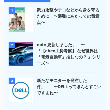
武力攻撃やテロなどから身を守る
1
ために 〜避難にあたっての留意
点〜
note 更新しました。 〜
2
「【abeo工房考察】 なぜ世界は
「電気自動車」推しなの？ 」シリ
ーズ〜
新たなモニターを発注した
3
件。 〜DELLってほんとすごい
ですよね〜