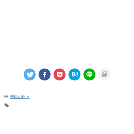
-
普段の日々
-