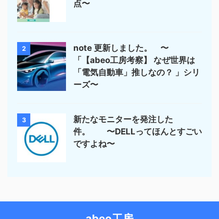
点〜
note 更新しました。 〜
2
「【abeo工房考察】 なぜ世界は
「電気自動車」推しなの？ 」シリ
ーズ〜
新たなモニターを発注した
3
件。 〜DELLってほんとすごい
ですよね〜
abeo工房