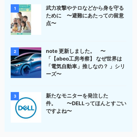
武力攻撃やテロなどから身を守る
1
ために 〜避難にあたっての留意
点〜
note 更新しました。 〜
2
「【abeo工房考察】 なぜ世界は
「電気自動車」推しなの？ 」シリ
ーズ〜
新たなモニターを発注した
3
件。 〜DELLってほんとすごい
ですよね〜