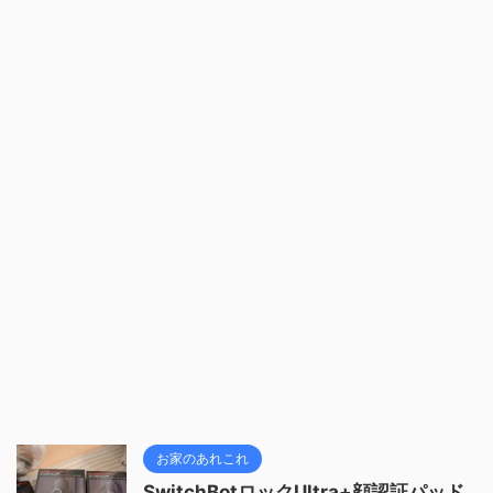
お家のあれこれ
SwitchBotロックUltra+顔認証パッド