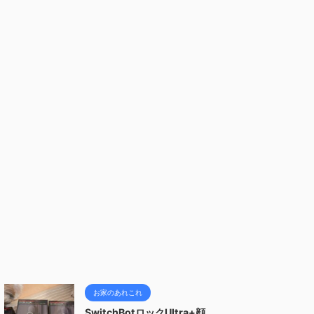
お家のあれこれ
SwitchBotロックUltra+顔