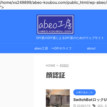
/home/xs249899/abeo-koubou.com/public_html/wp-abeo/wp
">
DIY派のDIY派によるDIY派のためのウェブサイト
abeo工房 〜DIYやライフ
about
ハック、ガジェットレビュ
HOME
>
顔認証
ーの情報サイト〜
顔認証
お家のあれこれ
SwitchBotロッ
2026/1/15
QOL
,
S