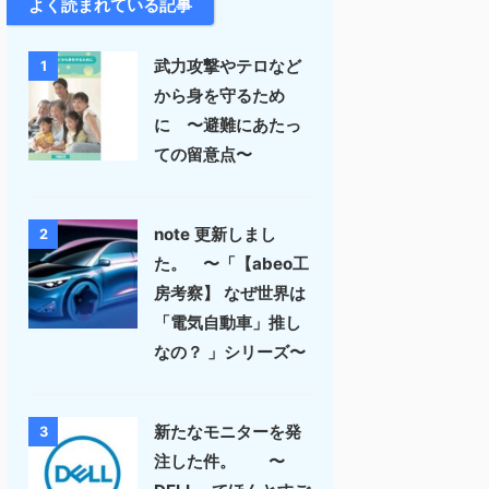
よく読まれている記事
武力攻撃やテロなど
1
から身を守るため
に 〜避難にあたっ
ての留意点〜
note 更新しまし
2
た。 〜「【abeo工
房考察】 なぜ世界は
「電気自動車」推し
なの？ 」シリーズ〜
新たなモニターを発
3
注した件。 〜