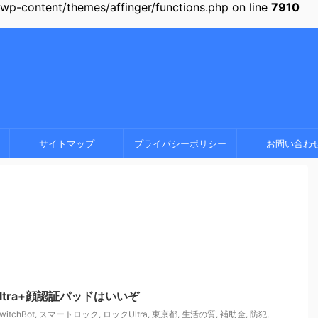
-content/themes/affinger/functions.php on line
7910
サイトマップ
プライバシーポリシー
お問い合わ
クUltra+顔認証パッドはいいぞ
witchBot
,
スマートロック
,
ロックUltra
,
東京都
,
生活の質
,
補助金
,
防犯
,