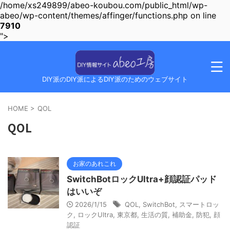
/home/xs249899/abeo-koubou.com/public_html/wp-
abeo/wp-content/themes/affinger/functions.php on line
7910
">
DIY派のDIY派によるDIY派のためのウェブサイト
HOME
>
QOL
QOL
お家のあれこれ
SwitchBotロックUltra+顔認証パッド
はいいぞ
2026/1/15
QOL
,
SwitchBot
,
スマートロッ
ク
,
ロックUltra
,
東京都
,
生活の質
,
補助金
,
防犯
,
顔
認証