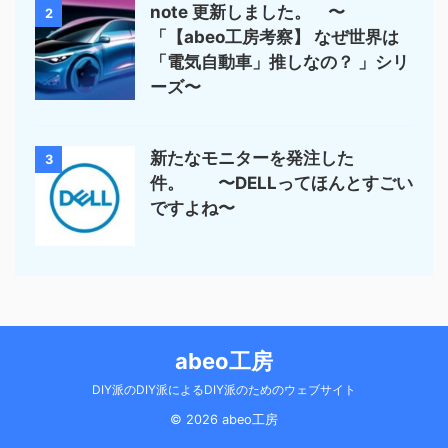
note 更新しました。 〜
2
「【abeo工房考察】 なぜ世界は
「電気自動車」推しなの？ 」シリ
ーズ〜
新たなモニターを発注した
3
件。 〜DELLってほんとすごい
ですよね〜
abeo工房
DIY派のDIY派によるDIY派のためのウェブサイト
© 2026 abeo工房