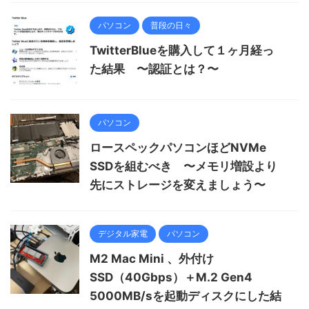
パソコン
普段の日々
TwitterBlueを購入して１ヶ月経っ
た結果 〜認証とは？〜
パソコン
ロースペックパソコンほどNVMe
SSDを組むべき 〜メモリ増設より
先にストレージを変えましょう〜
デジタル家電
パソコン
M2 Mac Mini 、外付け
SSD（40Gbps）＋M.2 Gen4
5000MB/sを起動ディスクにした結