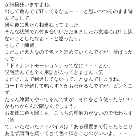
が結構狂いますよね。
出して遊んでて狂ってるなぁ～・・と思いつつそのまま遊
んでまして、
帰宅後に見たら相当狂ってました。
そんな状態でお付き合いいただきましたお友達には申し訳
ないことしたなぁ・・と思ったり。
そして「練習」
まだまだ素人なので色々と進めていくんですが、壁ばっか
りで・・
「ドミナントモーション」ってなに？・・とか。
説明読んでも全く用語が入ってきません（笑
まだそこまで到達してないってことなんでしょうね。
コードを分解して鳴らすとかもわかるんですが、ピンとこ
ず。
たぶん練習でやってるんですが、それをどう使ったらいい
かもわからん段階なんでしょう。
お友達に色々聞くも、こっちの理解力がないので伝わらず
（笑
で、いただいたアドバイスは「ある程度まで行ったらとり
あえず譜面を買ってきて色々弾きこむのがいいよ」・・