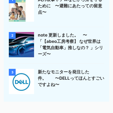
ために 〜避難にあたっての留意
点〜
note 更新しました。 〜
2
「【abeo工房考察】 なぜ世界は
「電気自動車」推しなの？ 」シリ
ーズ〜
新たなモニターを発注した
3
件。 〜DELLってほんとすごい
ですよね〜