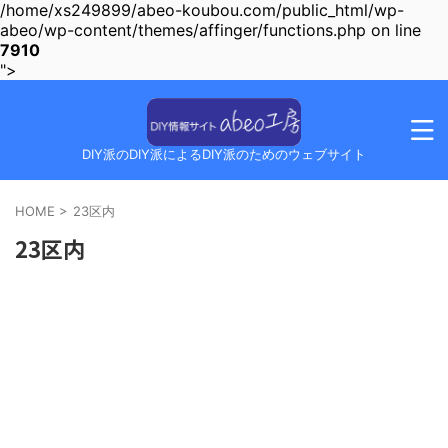
/home/xs249899/abeo-koubou.com/public_html/wp-
abeo/wp-content/themes/affinger/functions.php on line
7910
">
DIY派のDIY派によるDIY派のためのウェブサイト
HOME
>
23区内
23区内