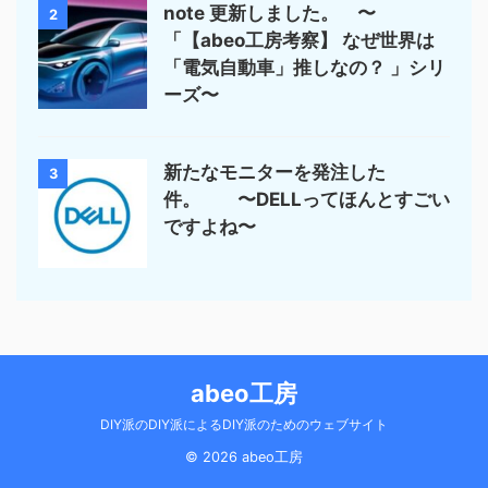
note 更新しました。 〜
2
「【abeo工房考察】 なぜ世界は
「電気自動車」推しなの？ 」シリ
ーズ〜
新たなモニターを発注した
3
件。 〜DELLってほんとすごい
ですよね〜
abeo工房
DIY派のDIY派によるDIY派のためのウェブサイト
© 2026 abeo工房